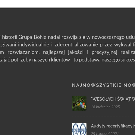
j historii Grupa Bohle nadal rozwija się w nowoczesnego us
ługiwani indywidualnie i zdecentralizowanie przez wykwali
m rozwiązaniom, najlepszej jakości i precyzyjnej reali
jać potrzeby naszych klientów - to podstawa naszego sukces
NAJNOWSZYSTKIE NO
"WESOŁYCH ŚWIĄT 
18 kwiecień 2025
Audyty recertyfikacyj
29 listopad 2021