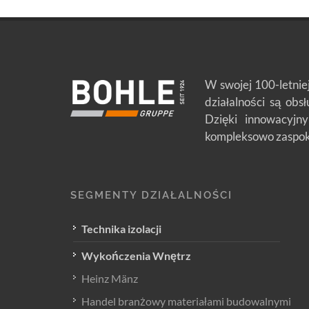
W swojej 100-letnie
działalności są obs
Dzięki innowacyjny
kompleksowo zaspoka
SEGMENTY DZIAŁALNOŚCI
Technika izolacji
Wykończenia Wnętrz
Heinz Mänz
Handel branżowy materiałami budowalnymi