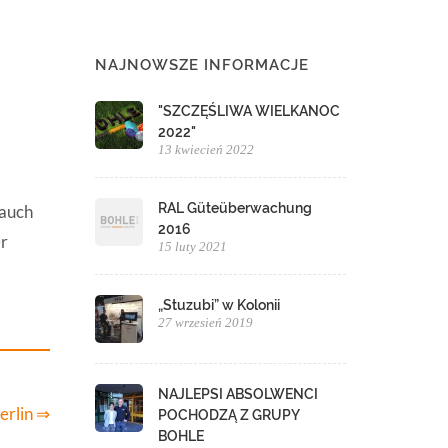
NAJNOWSZE INFORMACJE
"SZCZĘŚLIWA WIELKANOC
2022"
13 kwiecień 2022
RAL Güteüberwachung
 auch
2016
er
15 luty 2021
„Stuzubi” w Kolonii
27 wrzesień 2019
NAJLEPSI ABSOLWENCI
erlin ⇒
POCHODZĄ Z GRUPY
BOHLE