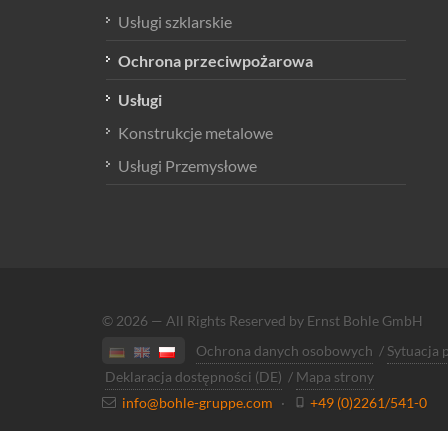
Usługi szklarskie
Ochrona przeciwpożarowa
Usługi
Konstrukcje metalowe
Usługi Przemysłowe
© 2026 — All Rights Reserved by Ernst Bohle GmbH
Ochrona danych osobowych
/
Sytuacja
Deklaracja dostępności (DE)
/
Mapa strony
info@bohle-gruppe.com
·
+49 (0)2261/541-0