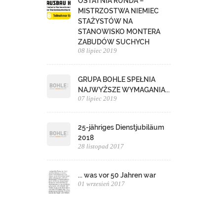
OSTATNIA RUNDA –
MISTRZOSTWA NIEMIEC
STAŻYSTÓW NA
STANOWISKO MONTERA
ZABUDÓW SUCHYCH
08 lipiec 2019
GRUPA BOHLE SPEŁNIA
NAJWYŻSZE WYMAGANIA...
07 lipiec 2019
25-jähriges Dienstjubiläum
2018
28 listopad 2017
... was vor 50 Jahren war
01 wrzesień 2017