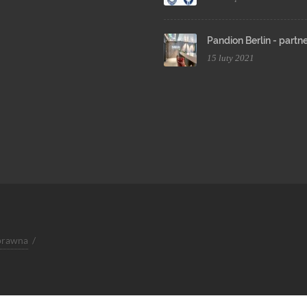
Pandion Berlin - partn
15 luty 2021
 prawna
/