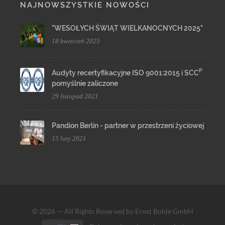
NAJNOWSZYSTKIE NOWOŚCI
"WESOŁYCH ŚWIĄT WIELKANOCNYCH 2025"
18 kwiecień 2025
P
Audyty recertyfikacyjne ISO 9001:2015 i SCC
pomyślnie zaliczone
29 listopad 2021
Pandion Berlin - partner w przestrzeni życiowej
15 luty 2021
© 2026 — All Rights Reserved by Ernst Bohle GmbH