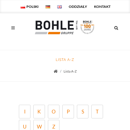
POLSKI
ODDZIAŁY
KONTAKT
LISTA A-Z
Lista A-Z
Startseite
I
K
O
P
S
T
U
W
Z