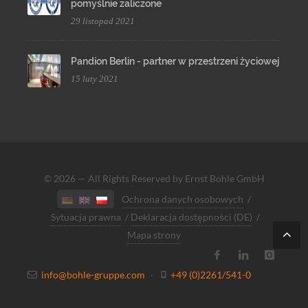
pomyślnie zaliczone
29 listopad 2021
Pandion Berlin - partner w przestrzeni życiowej
15 luty 2021
© 2026 — All Rights Reserved by Ernst Bohle GmbH
Ochrona danych osobowych
/
Sytuacja prawna
/
Deklaracja dostępności (DE)
/
Mapa strony
info@bohle-gruppe.com
·
+49 (0)2261/541-0