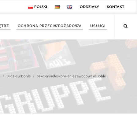
POLSKI
ODDZIAŁY
KONTAKT
ĘTRZ
OCHRONA PRZECIWPOŻAROWA
USŁUGI
e
Ludzie w Bohle
Szkolenia/doskonalenie zawodowe w Bohle