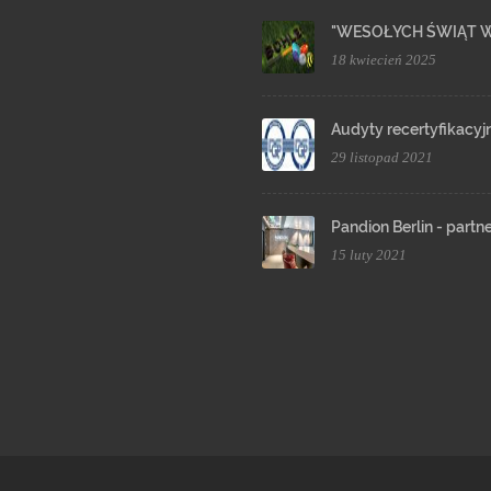
"WESOŁYCH ŚWIĄT 
18 kwiecień 2025
Audyty recertyfikacyj
29 listopad 2021
Pandion Berlin - partn
15 luty 2021