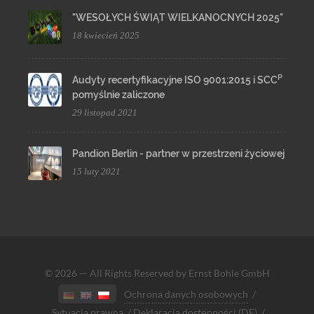
"WESOŁYCH ŚWIĄT WIELKANOCNYCH 2025"
18 kwiecień 2025
P
Audyty recertyfikacyjne ISO 9001:2015 i SCC
pomyślnie zaliczone
29 listopad 2021
Pandion Berlin - partner w przestrzeni życiowej
15 luty 2021
© 2026 — All Rights Reserved by Ernst Bohle GmbH
Ochrona danych osobowych
/
Sytuacja prawna
/
Deklaracja dostępności (DE)
/