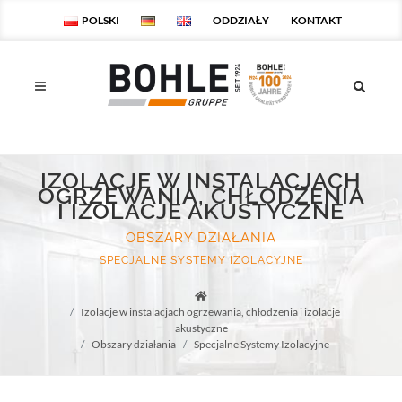
POLSKI
ODDZIAŁY
KONTAKT
IZOLACJE W INSTALACJACH
OGRZEWANIA, CHŁODZENIA
I IZOLACJE AKUSTYCZNE
OBSZARY DZIAŁANIA
SPECJALNE SYSTEMY IZOLACYJNE
Startseite
Izolacje w instalacjach ogrzewania, chłodzenia i izolacje
akustyczne
Obszary działania
Specjalne Systemy Izolacyjne