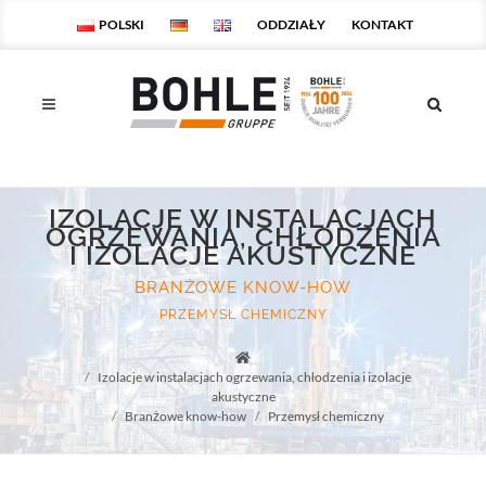
POLSKI
ODDZIAŁY
KONTAKT
IZOLACJE W INSTALACJACH
OGRZEWANIA, CHŁODZENIA
I IZOLACJE AKUSTYCZNE
BRANŻOWE KNOW-HOW
PRZEMYSŁ CHEMICZNY
Startseite
Izolacje w instalacjach ogrzewania, chłodzenia i izolacje
akustyczne
Branżowe know-how
Przemysł chemiczny