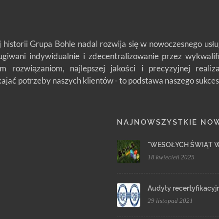
j historii Grupa Bohle nadal rozwija się w nowoczesnego us
ługiwani indywidualnie i zdecentralizowanie przez wykwali
m rozwiązaniom, najlepszej jakości i precyzyjnej reali
jać potrzeby naszych klientów - to podstawa naszego sukces
NAJNOWSZYSTKIE NO
"WESOŁYCH ŚWIĄT 
18 kwiecień 2025
Audyty recertyfikacyj
29 listopad 2021