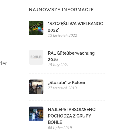
NAJNOWSZE INFORMACJE
"SZCZĘŚLIWA WIELKANOC
2022"
13 kwiecień 2022
RAL Güteüberwachung
2016
 der
15 luty 2021
„Stuzubi” w Kolonii
27 wrzesień 2019
NAJLEPSI ABSOLWENCI
POCHODZĄ Z GRUPY
BOHLE
08 lipiec 2019