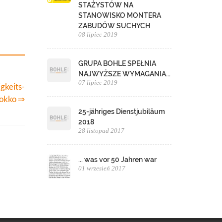
STAŻYSTÓW NA
STANOWISKO MONTERA
ZABUDÓW SUCHYCH
08 lipiec 2019
GRUPA BOHLE SPEŁNIA
NAJWYŻSZE WYMAGANIA...
07 lipiec 2019
gkeits-
rokko ⇒
25-jähriges Dienstjubiläum
2018
28 listopad 2017
... was vor 50 Jahren war
01 wrzesień 2017