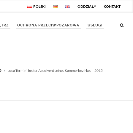
POLSKI
ODDZIAŁY
KONTAKT
ĘTRZ
OCHRONA PRZECIWPOŻAROWA
USŁUGI
Luca Termini bester Absolvent seines Kammerbezirkes – 2015
Startseite