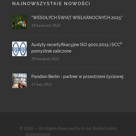
NAJNOWSZYSTKIE NOWOŚCI
"WESOŁYCH ŚWIĄT WIELKANOCNYCH 2025"
18 kwiecień 2025
P
Audyty recertyfikacyjne ISO 9001:2015 i SCC
pomyślnie zaliczone
29 listopad 2021
Pandion Berlin - partner w przestrzeni życiowej
15 luty 2021
© 2026 — All Rights Reserved by Ernst Bohle GmbH