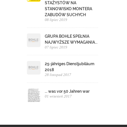
STAŻYSTÓW NA
STANOWISKO MONTERA
ZABUDÓW SUCHYCH
08 lipiec 2019
GRUPA BOHLE SPEŁNIA
NAJWYŻSZE WYMAGANIA...
07 lipiec 2019
25-jähriges Dienstjubiläum
2018
28 listopad 2017
... was vor 50 Jahren war
01 wrzesień 2017