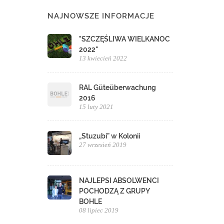
NAJNOWSZE INFORMACJE
"SZCZĘŚLIWA WIELKANOC
2022"
13 kwiecień 2022
RAL Güteüberwachung
2016
15 luty 2021
„Stuzubi” w Kolonii
27 wrzesień 2019
NAJLEPSI ABSOLWENCI
POCHODZĄ Z GRUPY
BOHLE
08 lipiec 2019