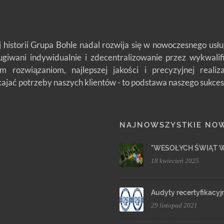
j historii Grupa Bohle nadal rozwija się w nowoczesnego us
ługiwani indywidualnie i zdecentralizowanie przez wykwali
m rozwiązaniom, najlepszej jakości i precyzyjnej reali
jać potrzeby naszych klientów - to podstawa naszego sukces
NAJNOWSZYSTKIE NO
"WESOŁYCH ŚWIĄT 
18 kwiecień 2025
Audyty recertyfikacyj
29 listopad 2021