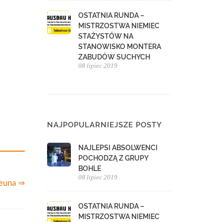
OSTATNIA RUNDA –
MISTRZOSTWA NIEMIEC
STAŻYSTÓW NA
STANOWISKO MONTERA
ZABUDÓW SUCHYCH
08 lipiec 2019
NAJPOPULARNIEJSZE POSTY
NAJLEPSI ABSOLWENCI
POCHODZĄ Z GRUPY
BOHLE
08 lipiec 2019
Leuna ⇒
OSTATNIA RUNDA –
MISTRZOSTWA NIEMIEC