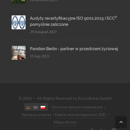
P
Audyty recertyfikacyjne ISO 9001:2015 i SCC
pomyślnie zaliczone
29 listopad 2021
Pandion Berlin - partner w przestrzeni życiowej
15 luty 2021
© 2026 — All Rights Reserved by Ernst Bohle GmbH
Ochrona danych osobowych
/
Sytuacja prawna
/
Deklaracja dostępności (DE)
/
Mapa strony