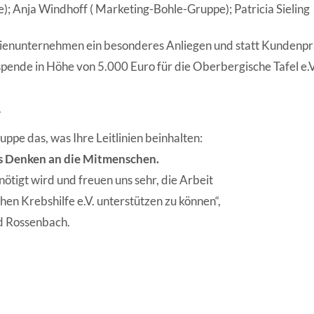
; Anja Windhoff ( Marketing-Bohle-Gruppe); Patricia Sieling
ilienunternehmen ein besonderes Anliegen und statt Kundenp
pende in Höhe von 5.000 Euro für die Oberbergische Tafel e.V
.
ppe das, was Ihre Leitlinien beinhalten:
as Denken an die Mitmenschen.
ötigt wird und freuen uns sehr, die Arbeit
en Krebshilfe e.V. unterstützen zu können“,
rd Rossenbach.