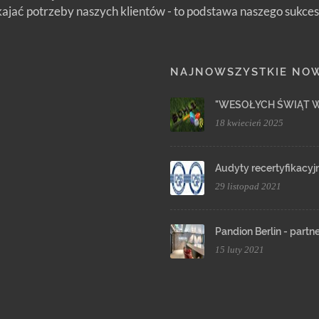
jać potrzeby naszych klientów - to podstawa naszego sukces
NAJNOWSZYSTKIE NO
"WESOŁYCH ŚWIĄT 
18 kwiecień 2025
Audyty recertyfikacyj
29 listopad 2021
Pandion Berlin - partn
15 luty 2021