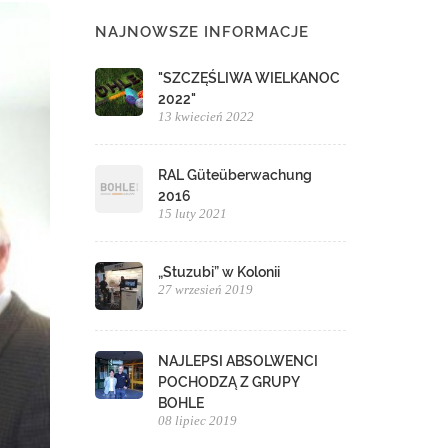
NAJNOWSZE INFORMACJE
"SZCZĘŚLIWA WIELKANOC
2022"
13 kwiecień 2022
RAL Güteüberwachung
2016
15 luty 2021
„Stuzubi” w Kolonii
27 wrzesień 2019
NAJLEPSI ABSOLWENCI
POCHODZĄ Z GRUPY
BOHLE
08 lipiec 2019