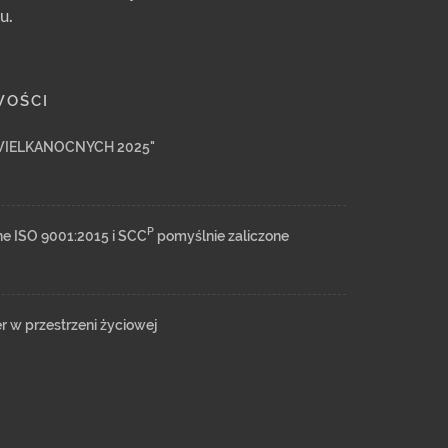
u.
WOŚCI
WIELKANOCNYCH 2025"
P
ne ISO 9001:2015 i SCC
pomyślnie zaliczone
er w przestrzeni życiowej