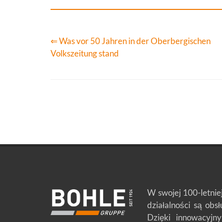
⇐ Was vor 50 Jahren in der Oberbergischen
Volkszeitung stand
W swojej 100-letnie
działalności są obs
Dzięki innowacyjny