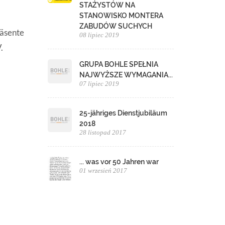
STAŻYSTÓW NA
STANOWISKO MONTERA
ZABUDÓW SUCHYCH
räsente
08 lipiec 2019
.
GRUPA BOHLE SPEŁNIA
NAJWYŻSZE WYMAGANIA...
07 lipiec 2019
25-jähriges Dienstjubiläum
2018
28 listopad 2017
... was vor 50 Jahren war
01 wrzesień 2017