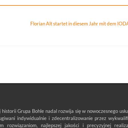
Florian Alt startet in diesem Jahr mit dem IO
j historii Grupa Bohle nadal rozwija się w nowoczesnego us
ługiwani indywidualnie i zdecentralizowanie przez wykwali
m rozwiązaniom, najlepszej jakości i precyzyjnej reali