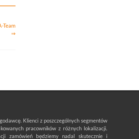
DA-Team
⇒
ługodawcę. Klienci z poszczególnych segmentów
fikowanych pracowników z różnych lokalizacji.
zacji zamówień będziemy nadal skutecznie i