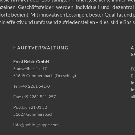
zelnen Geschäftsfelder werden individuell und dezentral 
orte bedient. Mit innovativen Lösungen, bester Qualität und
n effektiv und umfassend zufriedenstellen – dies ist die Basis
HAUPTVERWALTUNG
A
S
Ernst Bohle GmbH
Stauweiher 4 + 17
Fü
51645 Gummersbach (Derschlag)
Bl
In
Tel:+49 2261 541-0
In
Fax:+49 2261 541-257
al
Postfach 21 01 52
51627 Gummersbach
info@bohle-gruppe.com