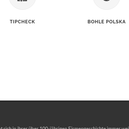
TIPCHECK
BOHLE POLSKA
t sich in ihrer über 100-jährigen Firmengeschichte immer wei