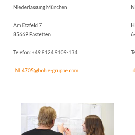
Niederlassung München
N
Am Etzfeld 7
H
85669 Pastetten
6
Telefon: +49 8124 9109-134
T
NL4705@bohle-gruppe.com
d