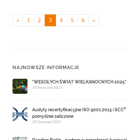
(current)
«
1
2
3
4
5
6
»
NAJNOWSZE INFORMACJE
"WESOŁYCH ŚWIĄT WIELKANOCNYCH 2025"
18 kwiecień 2025
P
Audyty recertyfikacyjne ISO 9001:2015 i SCC
pomyślnie zaliczone
29 listopad 2021