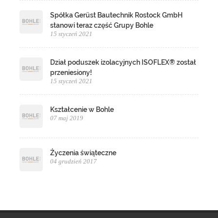
Spółka Gerüst Bautechnik Rostock GmbH
stanowi teraz część Grupy Bohle
15 styczeń 2021
Dział poduszek izolacyjnych ISOFLEX® został
przeniesiony!
15 styczeń 2021
Kształcenie w Bohle
07 maj 2019
Życzenia świąteczne
04 grudzień 2017