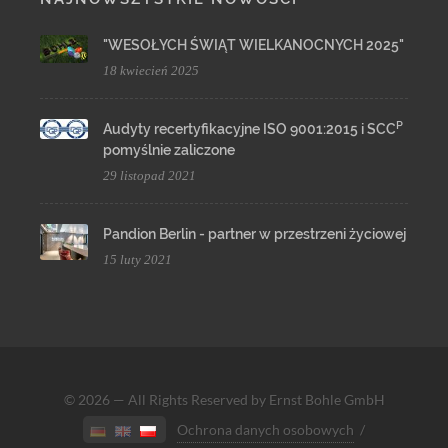
"WESOŁYCH ŚWIĄT WIELKANOCNYCH 2025"
18 kwiecień 2025
P
Audyty recertyfikacyjne ISO 9001:2015 i SCC
pomyślnie zaliczone
29 listopad 2021
Pandion Berlin - partner w przestrzeni życiowej
15 luty 2021
© 2026 — All Rights Reserved by Ernst Bohle GmbH
Ochrona danych osobowych
/