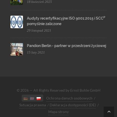
18 kwiecień 2025
P
Audyty recertyfikacyjne ISO 9001:2015 i SCC
pomyślnie zaliczone
29 listopad 2021
Pandion Berlin - partner w przestrzeni życiowej
15 luty 2021
© 2026 — All Rights Reserved by Ernst Bohle GmbH
Ochrona danych osobowych
/
Sytuacja prawna
/
Deklaracja dostępności (DE)
/
Mapa strony