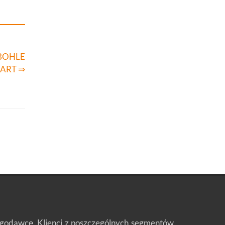
 BOHLE
ART ⇒
ługodawcę. Klienci z poszczególnych segmentów