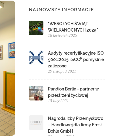
NAJNOWSZE INFORMACJE
"WESOŁYCH ŚWIĄT
WIELKANOCNYCH 2025"
18 kwiecień 2025
Audyty recertyfikacyjne ISO
P
9001:2015 i SCC
pomyślnie
zaliczone
29 listopad 2021
Pandion Berlin - partner w
przestrzeni życiowej
15 luty 2021
Nagroda Izby Przemysłowo
– Handlowej dla firmy Ernst
Bohle GmbH