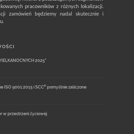
fikowanych pracowników z różnych lokalizacji.
zacji zamówień będziemy nadal skutecznie i
u.
WOŚCI
WIELKANOCNYCH 2025"
P
ne ISO 9001:2015 i SCC
pomyślnie zaliczone
er w przestrzeni życiowej