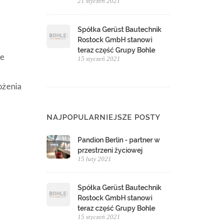
21 styczeń 2021
Spółka Gerüst Bautechnik
Rostock GmbH stanowi
teraz część Grupy Bohle
ie
15 styczeń 2021
ożenia
NAJPOPULARNIEJSZE POSTY
Pandion Berlin - partner w
przestrzeni życiowej
15 luty 2021
Spółka Gerüst Bautechnik
Rostock GmbH stanowi
teraz część Grupy Bohle
15 styczeń 2021