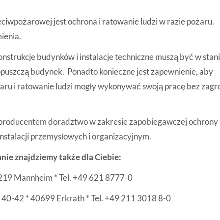
ciwpożarowej jest ochrona i ratowanie ludzi w razie pożaru.
ienia.
konstrukcje budynków i instalacje techniczne muszą być w stan
 opuszczą budynek. Ponadto konieczne jest zapewnienie, aby
ru i ratowanie ludzi mogły wykonywać swoją pracę bez zagr
m producentem doradztwo w zakresie zapobiegawczej ochrony
stalacji przemysłowych i organizacyjnym.
nie znajdziemy także dla Ciebie:
8219 Mannheim * Tel. +49 621 8777-0
 40-42 * 40699 Erkrath * Tel. +49 211 3018 8-0