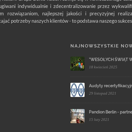
ługiwani indywidualnie i zdecentralizowanie przez wykwali
m rozwiązaniom, najlepszej jakości i precyzyjnej reali
jać potrzeby naszych klientów - to podstawa naszego sukces
NAJNOWSZYSTKIE NO
"WESOŁYCH ŚWIĄT 
18 kwiecień 2025
Audyty recertyfikacyj
29 listopad 2021
Pandion Berlin - partn
15 luty 2021