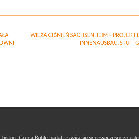
AŁA
WIEŻA CIŚNIEŃ SACHSENHEIM – PROJEKT
ŁOWNI
INNENAUSBAU, STUTTG
j historii Grupa Bohle nadal rozwija się w nowoczesnego us