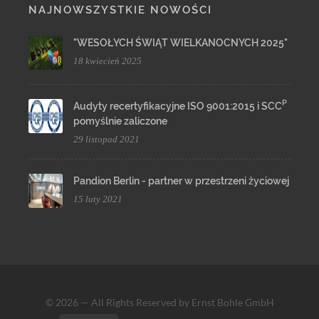
NAJNOWSZYSTKIE NOWOŚCI
"WESOŁYCH ŚWIĄT WIELKANOCNYCH 2025"
18 kwiecień 2025
P
Audyty recertyfikacyjne ISO 9001:2015 i SCC
pomyślnie zaliczone
29 listopad 2021
Pandion Berlin - partner w przestrzeni życiowej
15 luty 2021
© 2026 — All Rights Reserved by Ernst Bohle GmbH