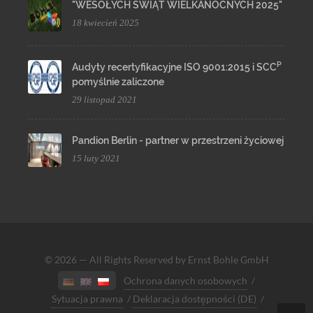
"WESOŁYCH ŚWIĄT WIELKANOCNYCH 2025"
18 kwiecień 2025
P
Audyty recertyfikacyjne ISO 9001:2015 i SCC
pomyślnie zaliczone
29 listopad 2021
Pandion Berlin - partner w przestrzeni życiowej
15 luty 2021
© 2026 — All Rights Reserved by Ernst Bohle GmbH
Ochrona danych osobowych
/
Sytuacja prawna
/
Deklaracja dostępności (DE)
/