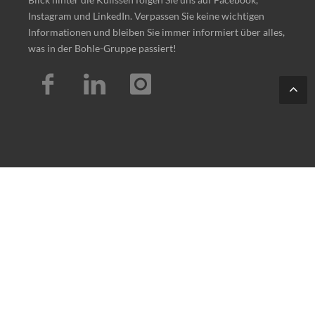
Instagram und LinkedIn. Verpassen Sie keine wichtigen
Informationen und bleiben Sie immer informiert über alles,
was in der Bohle-Gruppe passiert!
Tes
t
© 2026 — All Rights Reserved by Ernst Bohle GmbH
Impressum
/
Datenschutz
/
Barrierefreiheitserklärung
/
Sitemap
info@bohle-gruppe.com
·
+49 (0)2261/541-0