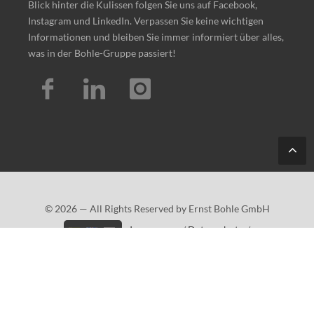
Blick hinter die Kulissen folgen Sie uns auf Facebook,
Instagram und LinkedIn. Verpassen Sie keine wichtigen
Informationen und bleiben Sie immer informiert über alles,
was in der Bohle-Gruppe passiert!
Tes
t
© 2026 — All Rights Reserved by Ernst Bohle GmbH
Impressum
/
Datenschutz
/
Barrierefreiheitserklärung
/
Sitemap
info@bohle-gruppe.com
·
+49 (0)2261/541-0