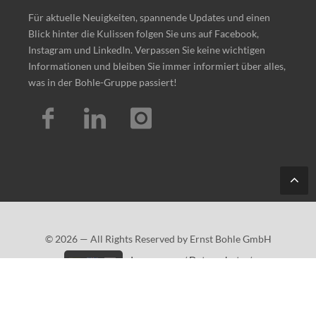
Für aktuelle Neuigkeiten, spannende Updates und einen
Blick hinter die Kulissen folgen Sie uns auf Facebook,
Instagram und LinkedIn. Verpassen Sie keine wichtigen
Informationen und bleiben Sie immer informiert über alles,
was in der Bohle-Gruppe passiert!
Tes
t
© 2026 — All Rights Reserved by Ernst Bohle GmbH
Impressum
/
Datenschutz
/
Barrierefreiheitserklärung
/
Sitemap