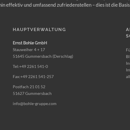
n effektiv und umfassend zufriedenstellen – dies ist die Basis
HAUPTVERWALTUNG
A
S
Ernst Bohle GmbH
Stauweiher 4 + 17
Fü
51645 Gummersbach (Derschlag)
Bl
In
Tel:+49 2261 541-0
In
Fax:+49 2261 541-257
al
Postfach 21 01 52
51627 Gummersbach
info@bohle-gruppe.com