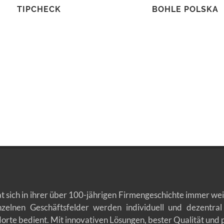
TIPCHECK
BOHLE POLSKA
t sich in ihrer über 100-jährigen Firmengeschichte immer wei
zelnen Geschäftsfelder werden individuell und dezentral 
orte bedient. Mit innovativen Lösungen, bester Qualität und