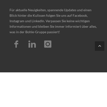
Für aktuelle Neuigkeiten, spannende Updates und einen
Blick hinter die Kulissen folgen Sie uns auf Facebook,
Instagram und LinkedIn. Verpassen Sie keine wichtigen
Informationen und bleiben Sie immer informiert über alles,
was in der Bohle-Gruppe passiert!
Tes
t
© 2026 — All Rights Reserved by Ernst Bohle GmbH
Impressum
/
Datenschutz
/
Barrierefreiheitserklärung
/
Sitemap