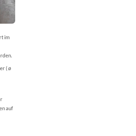
rt im
erden.
r ( ø
er
en auf