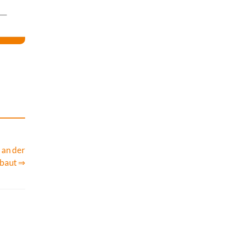
 an der
baut ⇒