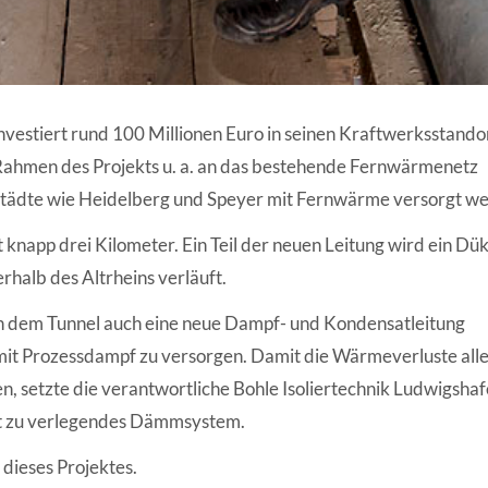
stiert rund 100 Millionen Euro in seinen Kraftwerksstando
Rahmen des Projekts u. a. an das bestehende Fernwärmenetz
Städte wie Heidelberg und Speyer mit Fernwärme versorgt w
napp drei Kilometer. Ein Teil der neuen Leitung wird ein Düke
erhalb des Altrheins verläuft.
n dem Tunnel auch eine neue Dampf- und Kondensatleitung
 mit Prozessdampf zu versorgen. Damit die Wärmeverluste all
n, setzte die verantwortliche Bohle Isoliertechnik Ludwigshaf
ent zu verlegendes Dämmsystem.
 dieses Projektes.