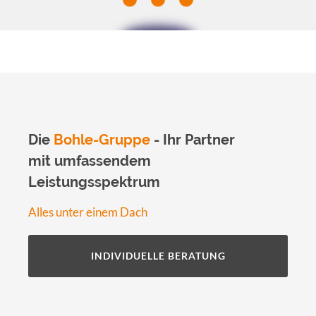
Whoops!
It seems like we couldn't find
the page you were looking
for
Die
Bohle-Gruppe
- Ihr Partner
mit umfassendem
Go back
Leistungsspektrum
Alles unter einem Dach
INDIVIDUELLE BERATUNG