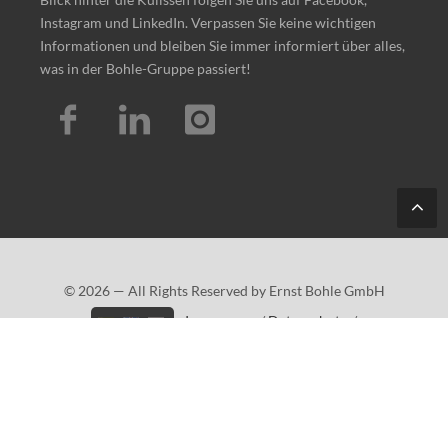
Instagram und LinkedIn. Verpassen Sie keine wichtigen
Informationen und bleiben Sie immer informiert über alles,
was in der Bohle-Gruppe passiert!
Tes
t
© 2026 — All Rights Reserved by Ernst Bohle GmbH
Impressum
/
Datenschutz
/
Barrierefreiheitserklärung
/
Sitemap
info@bohle-gruppe.com
·
+49 (0)2261/541-0